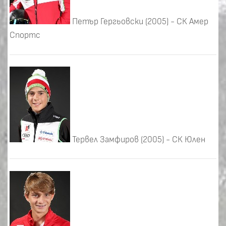
Петър Гергьовски (2005) - СК Амер
Спортс
Тервел Замфиров (2005) - СК Юлен