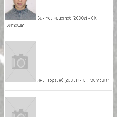
Виктор Христов (2000г) - СК
"Витоша"
Яни Георгиев (2003г) - СК "Витоша"