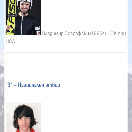
Владимир Зографски (1993г) - СК при
НСА
"В" – Национален отбор