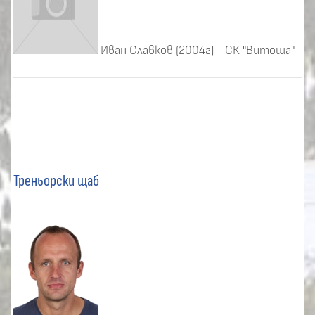
Иван Славков (2004г) - СК "Витоша"
Треньорски щаб