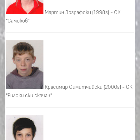
Мартин Зографски (1998г) - СК
"Самоков"
Красимир Симитчийски (2000г) - СК
"Рилски ски скачач"